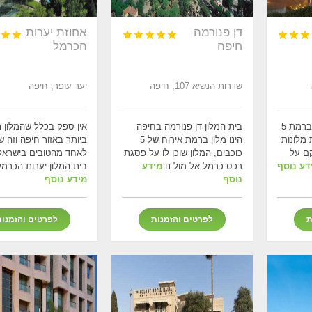
דן פנורמה
אחוזת יערות










חיפה
הכרמל
שדרות הנשיא 107, חיפה
יער עופר, חיפה
מלון דן כרמל הינו מלון ברמת 5
בית המלון דן פנורמה בחיפה
אין ספק בכלל שהמלון 
 מלונות
הינו מלון ברמת אירוח של 5
ביותר באזור חיפה וזה 
קם על
כוכבים, המלון שוכן לו על פסגת
לאחד מהטובים בישראל
דע נוסף
רכס כרמל אל מול נו
מידע
בית המלון יערות הכרמ
נוסף
מידע נוסף
ת
לפרטים והזמנות
לפרטים והזמנו