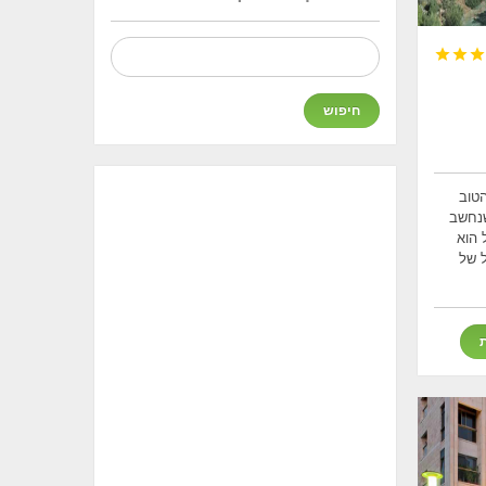
חיפוש:



הטוב
שנחשב
 הוא
ל של
ת