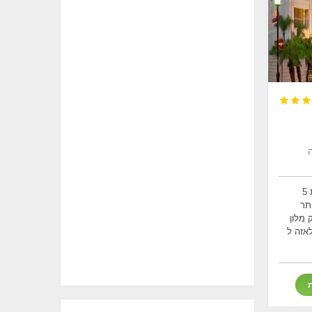



אחד מבתי המלון ברמת 5
תר
 מלון
אזה ל
ת