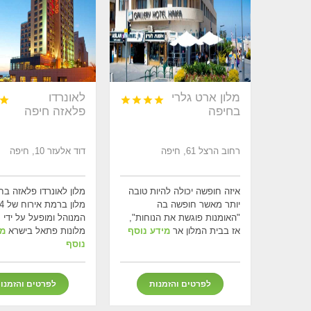
מלון ארט גלרי
לאונרדו





בחיפה
פלאזה חיפה
רחוב הרצל 61, חיפה
דוד אלעזר 10, חיפה
איזה חופשה יכולה להיות טובה
מלון לאונרדו פלאזה בחי
יותר מאשר חופשה בה
"האומנות פוגשת את הנוחות",
המנוהל ומופעל על ידי 
אז בבית המלון אר
מידע נוסף
מלונות פתאל בישרא
מי
נוסף
לפרטים והזמנות
לפרטים והזמנו