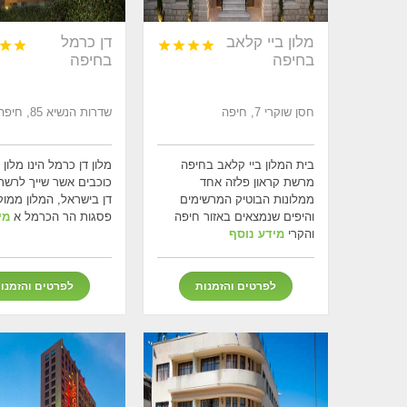
מלון ביי קלאב
דן כרמל






בחיפה
בחיפה
חסן שוקרי 7, חיפה
שדרות הנשיא 85, חיפה
בית המלון ביי קלאב בחיפה
מרשת קראון פלזה אחד
כוכבים אשר שייך לרשת
ממלונות הבוטיק המרשימים
דן בישראל, המלון ממו
והיפים שנמצאים באזור חיפה
פסגות הר הכרמל א
מי
והקרי
מידע נוסף
לפרטים והזמנות
לפרטים והזמנו