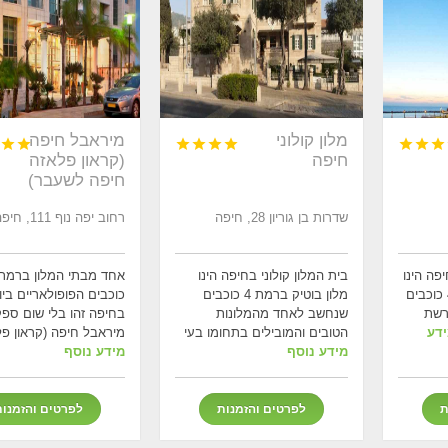
מלון קולוני
מיראבל חיפה









חיפה
(קראון פלאזה
חיפה לשעבר)
שדרות בן גוריון 28, חיפה
רחוב יפה נוף 111, חיפה
פה הינו
בית המלון קולוני בחיפה הינו
מלון ברמת אירוח של 4 כוכבים
מלון בוטיק ברמת 4 כוכבים
כוכבים הפופולאריים ביו
רשת
שנחשב לאחד מהמלונות
בחיפה זהו בלי שום ספק
דע
הטובים והמובילים בתחומו בעי
מיראבל חיפה (קראון פל
מידע נוסף
מידע נוסף
ת
לפרטים והזמנות
לפרטים והזמנו